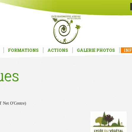
FORMATIONS
ACTIONS
GALERIE PHOTOS
INF
ues
 scolarité de vos enfants,
via l'ENT Net 
vigation !