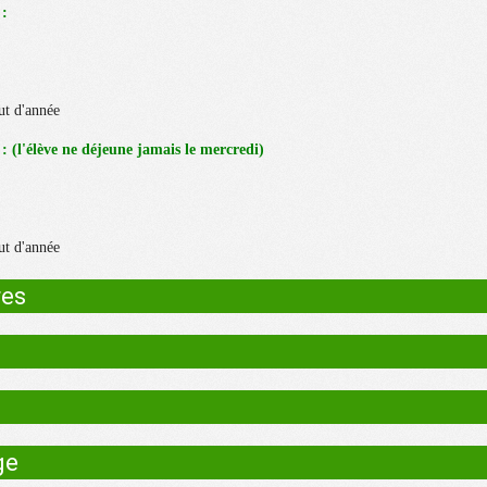
 :
ut d'année
élève ne déjeune jamais le mercredi)
ut d'année
res
ge